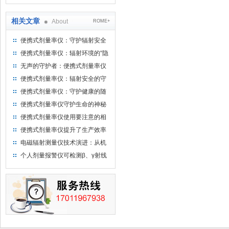
相关文章
About
ROME+
便携式剂量率仪：守护辐射安全
的“第一道防线”
便携式剂量率仪：辐射环境的“隐
形守护者”
无声的守护者：便携式剂量率仪
的科技温度与人文使命
便携式剂量率仪：辐射安全的守
护者
便携式剂量率仪：守护健康的随
身卫士
便携式剂量率仪守护生命的神秘
卫士
便携式剂量率仪使用要注意的相
关事项
便携式剂量率仪提升了生产效率
电磁辐射测量仪技术演进：从机
械指针到量子传感
个人剂量报警仪可检测β、γ射线