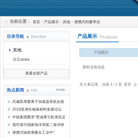
当前位置：
首页
>
产品展示
>
其他
>
便携式剂量率仪
上海钴景环境科技有限公司
产品展示
目录导航
Directory
Products
其他
产品图片
日立aloka
暂时没有信息
查看全部产品
共 0 条记录，当前 1 / 1 页 首
热点新闻
Hot
ROME+
武威医用重离子加速器系统全面
完成检测报告 临床试验正式启动
2018亚洲生物基材料发展论坛
中核集团聚变*壁成果引欧美驻足
“人造太阳”指日可待
我司喜中国家海洋局第二海洋研
究所采购低本底液体闪烁计数器
便携式辐射测量在工业中*
项目