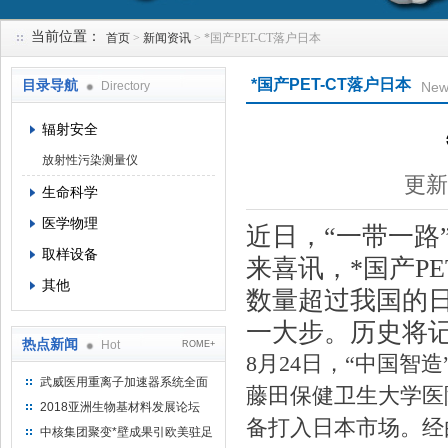
当前位置：
首页
>
新闻资讯
> *国产PET-CT落户日本
上海钴景环境科技有限公司
*国产PET-CT落户日本
目录导航
Directory
New
辐射安全
放射性污染测量仪
更新
生命科学
医学物理
近日，
“
一带一路
取样设备
来喜讯，*国产
PE
其他
数量超过我国的
一大步。历史将
热点新闻
Hot
ROME+
8
月24日，“中国智造
武威医用重离子加速器系统全面
藤田保健卫生大学医
完成检测报告 临床试验正式启动
2018亚洲生物基材料发展论坛
备打入日本市场。经
中核集团聚变*壁成果引欧美驻足