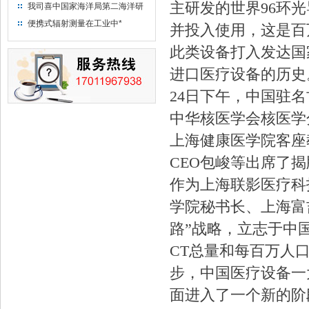
“人造太阳”指日可待
主研发的世界96环光
我司喜中国家海洋局第二海洋研
究所采购低本底液体闪烁计数器
便携式辐射测量在工业中*
并投入使用，这是百
项目
此类设备打入发达国
进口医疗设备的历史
24
日下午，中国驻名
中华核医学会核医学
上海健康医学院客座
CEO包峻等出席了
作为上海联影医疗科
学院秘书长、上海富
路”战略，立志于中国
CT总量和每百万人口
步，中国医疗设备一
面进入了一个新的阶