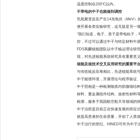
温度控制在200℃以内。
不带电的中子也能做到调控
氘氚聚变反应产生14兆电伏（MeV
便开展各类实验研究，这无疑是另一
“我们知道，电子、质子是带电粒子，
控，不过可以通过中子与特定材料中原
FDS凤麟核能团队以中子输运理论研
现，对先进核能系统研究具有重要意
核能及核技术交叉应用研究的重要平
与传统核反应堆相比，先进核能系统可
中子能谱环境，开展理论与程序验证
中子照相是一种检测物质内部微细结构
材料、重金属组件结构、放射性材料等
检测，服务于我国航空航天等领域的
中子治癌是目前正在快速发展的癌症
效提高患者的生命质量，开创了人类攻
中子治疗的世纪。HINEG可作为中