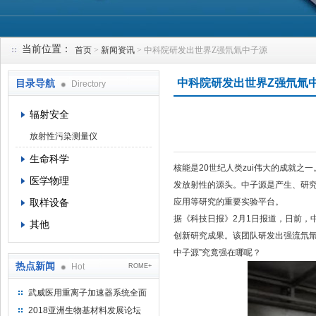
当前位置：
首页
>
新闻资讯
> 中科院研发出世界Z强氘氚中子源
上海钴景环境科技有限公司
中科院研发出世界Z强氘氚
目录导航
Directory
辐射安全
放射性污染测量仪
生命科学
核能是20世纪人类zui伟大的成就
医学物理
发放射性的源头。中子源是产生、研究
取样设备
应用等研究的重要实验平台。
据《科技日报》2月1日报道，日前，
其他
创新研究成果。该团队研发出强流氘氚中
中子源”究竟强在哪呢？
热点新闻
Hot
ROME+
武威医用重离子加速器系统全面
完成检测报告 临床试验正式启动
2018亚洲生物基材料发展论坛