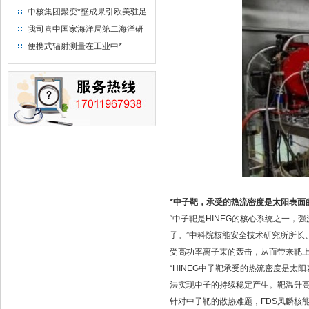
中核集团聚变*壁成果引欧美驻足
“人造太阳”指日可待
我司喜中国家海洋局第二海洋研
究所采购低本底液体闪烁计数器
便携式辐射测量在工业中*
项目
*中子靶，承受的热流密度是太阳表面
“中子靶是HINEG的核心系统之一
子。”中科院核能安全技术研究所所长
受高功率离子束的轰击，从而带来靶
“HINEG中子靶承受的热流密度是
法实现中子的持续稳定产生。靶温升高
针对中子靶的散热难题，FDS凤麟核