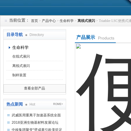
当前位置：
首页
>
产品中心
>
生命科学
>
离线式液闪
> Triathler LSC便携
上海钴景环境科技有限公司
目录导航
Directory
产品展示
Products
生命科学
在线式液闪
离线式液闪
制样装置
查看全部产品
热点新闻
Hot
ROME+
武威医用重离子加速器系统全面
完成检测报告 临床试验正式启动
2018亚洲生物基材料发展论坛
中核集团聚变*壁成果引欧美驻足