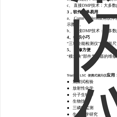
c
、
直接
DMP
技术：大多数
3
，软件简单易用
a
、
Comn
，
FilerII
应用软件
示图形。
b
、
直接
DMP
技术：大多数
4
、体积小巧
“
三项全能检测仪
”
的外形尺
5
、
维修方便
“
模式块
”
部件为仪器的维修
应用
Triathler LSC
便携式液闪仪
●
氚擦拭检验
●
放射性化学
●
分子生物学
●
生物技术
●
三磷酸监测
●
生命科学研究