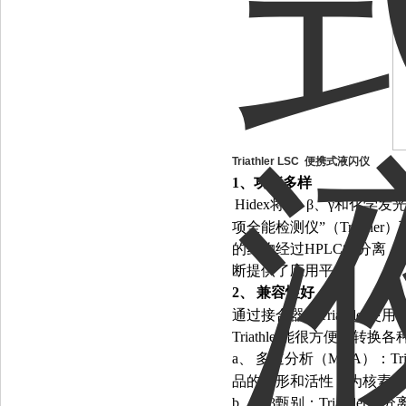
Triathler LSC
便携式液闪仪
1
、功能多样
Hidex
将
α
、
β
、
γ
和化学发
项全能检测仪
”
（
Triather
）
的药物经过
HPLC
的分离，
断提供了应用平台。
2
、
兼容性好
通过接合器，
Triathler
使用
Triathler
能很方便地转换各
a
、
多道分析（
MCA
）：
Tr
品的谱形和活性，为核素鉴
b
、
α/β
甄别：
Triathler
可分