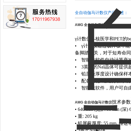
全自动伽马计数仪产品概述：
AMG 全自动伽马计数仪
γ
计数仪
---
核医学和
PET
的b
•
γ
计数仪通过载样板，能
备脚踏开关，对于短寿命同
•
智能化软件自动计算衰
•
3
英寸的NaI晶体可提供
•
铅屏蔽厚度设计确保样本在
•
配备*的多通道分析系
•
智能化软件，用户可自
技术参数
AMG 全自动伽马计数仪
•
640 mm (
宽
), 700 mm (
深
) 
•
重
: 205 kg
•
铅屏蔽厚度
: 55 mm,
传送
•
3
英尺NaI晶体