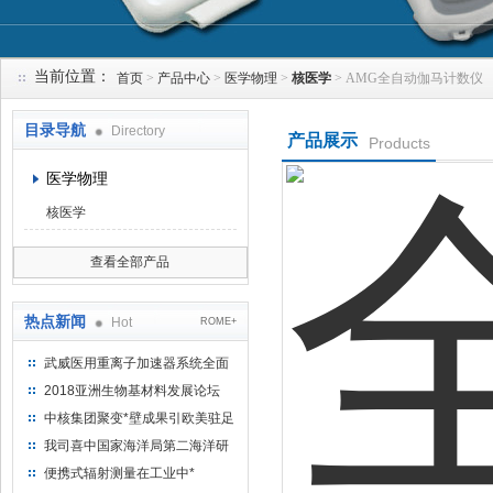
当前位置：
首页
>
产品中心
>
医学物理
>
核医学
> AMG全自动伽马计数仪
上海钴景环境科技有限公司
目录导航
Directory
产品展示
Products
医学物理
核医学
查看全部产品
热点新闻
Hot
ROME+
武威医用重离子加速器系统全面
完成检测报告 临床试验正式启动
2018亚洲生物基材料发展论坛
中核集团聚变*壁成果引欧美驻足
“人造太阳”指日可待
我司喜中国家海洋局第二海洋研
究所采购低本底液体闪烁计数器
便携式辐射测量在工业中*
项目