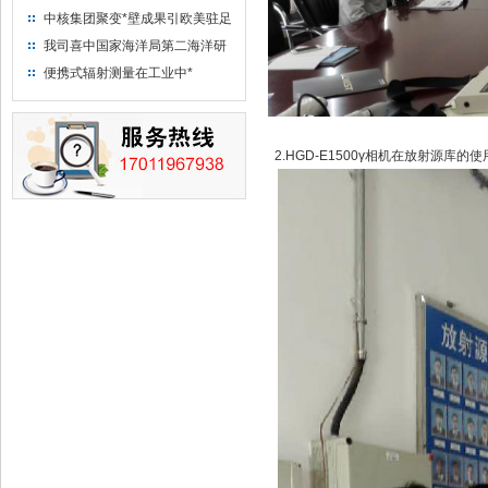
中核集团聚变*壁成果引欧美驻足
“人造太阳”指日可待
我司喜中国家海洋局第二海洋研
究所采购低本底液体闪烁计数器
便携式辐射测量在工业中*
项目
2.HGD-E1500γ相机在放射源库的使