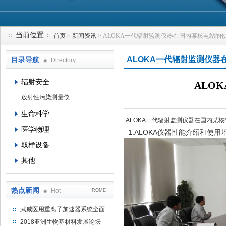
当前位置：
首页
>
新闻资讯
> ALOKA一代辐射监测仪器在国内某核电站的
上海钴景环境科技有限公司
ALOKA一代辐射监测仪器
目录导航
Directory
辐射安全
ALO
放射性污染测量仪
生命科学
ALOKA一代辐射监测仪器在国内某
医学物理
1.ALOKA仪器性能介绍和使用
取样设备
其他
热点新闻
Hot
ROME+
武威医用重离子加速器系统全面
完成检测报告 临床试验正式启动
2018亚洲生物基材料发展论坛