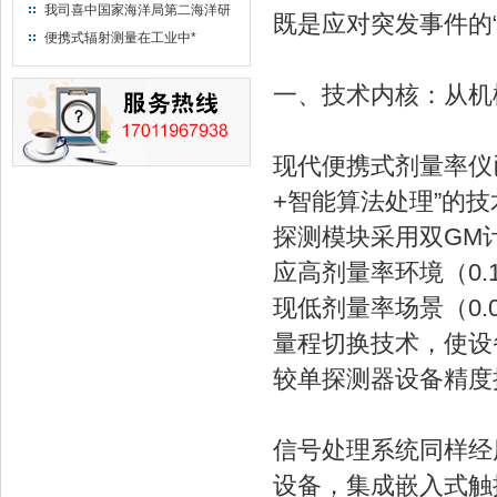
“人造太阳”指日可待
我司喜中国家海洋局第二海洋研
既是应对突发事件的“
究所采购低本底液体闪烁计数器
便携式辐射测量在工业中*
项目
一、技术内核：从机
现代便携式剂量率仪
+智能算法处理”的技
探测模块采用双GM
应高剂量率环境（0.1
现低剂量率场景（0.0
量程切换技术，使设备
较单探测器设备精度
信号处理系统同样经历
设备，集成嵌入式触