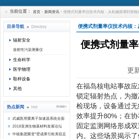
当前位置：
首页
>
新闻资讯
> 便携式剂量率仪技术内核：从机械探测到智能
上海钴景环境科技有限公司
便携式剂量率仪技术内核：
目录导航
Directory
辐射安全
便携式剂量率
放射性污染测量仪
生命科学
医学物理
更新
取样设备
在福岛核电站事故应
其他
锁定辐射热点，为撤
检现场，设备通过无
热点新闻
Hot
ROME+
效率提升80%；在
武威医用重离子加速器系统全面
固定监测网络形成双
完成检测报告 临床试验正式启动
2018亚洲生物基材料发展论坛
中核集团聚变*壁成果引欧美驻足
内。这些场景揭示了