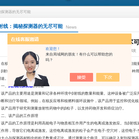
揭秘探测器的无尽可能
射线：揭秘探测器的无尽可能
News
β射线：揭秘探测器的无尽
欢迎您！
更新时间：2023-09-22 点击次数：868次
来自局域网的朋友！有什么可以帮助您的
吗？
核物理和放射化学领域，β射线是一种非常重要的粒子，它具有电子的特性，但能量
，β射线在许多科学研究和工业应用中发挥着关键作用。其中，β射线用探测器是一种
用途。
一、
β射线用探测器
的用途
产品的主要用途是测量和记录各种环境中β射线的数量和能量。这种设备被广泛应用
诊断和治疗等领域。例如，在核反应堆和核燃料循环设施中，该产品用于监控和优化核
，该产品用于研究和测量放射性药物中的β粒子，以支持药物开发和癌症治疗。
、该产品的工作原理
产品的工作原理是利用高能电子与物质相互作用产生的电离或激发效应。当β射线通
互作用，导致它们电离或激发。这些电离或激发的粒子会产生电子-空穴对，这些电子
的大小与探测器材料中的粒子数量成正比。通过测量这个电流，可以确定入射到探测器