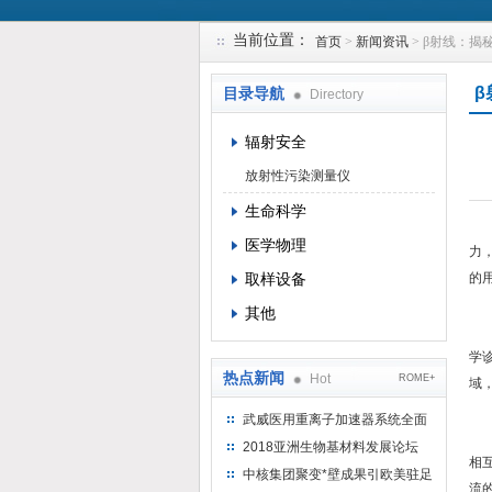
当前位置：
首页
>
新闻资讯
> β射线：
上海钴景环境科技有限公司
β
目录导航
Directory
辐射安全
放射性污染测量仪
生命科学
在
医学物理
力
取样设备
的
其他
该
学
热点新闻
Hot
ROME+
域
二
武威医用重离子加速器系统全面
该
完成检测报告 临床试验正式启动
2018亚洲生物基材料发展论坛
相
中核集团聚变*壁成果引欧美驻足
流