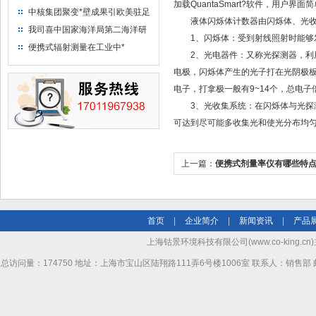
加载QuantaSmart?软件，用户
中核集团聚变*壁成果引欧美驻足
液体闪烁体计数器由闪烁体、光收
“人造太阳”指日可待
我司喜中国家海洋局第二海洋研
1、闪烁体：受到射线照射时能够发
究所采购低本底液体闪烁计数器
便携式辐射测量在工业中*
2、光电器件：又称光探测器，利用
项目
电极，闪烁体产生的光子打在光阴极板
电子，打拿极一般有9~14个，总电
3、光收集系统：在闪烁体与光探测
可达到尽可能多收集光和使光分布均匀
上一篇：
便携式剂量率仪有哪些特
首页
|
企业简介
|
新闻资讯
|
产品
上海钴景环境科技有限公司(www.co-king.cn)
总访问量：174750 地址：上海市宝山区陆翔路111弄6号楼1006室 联系人：销售部 邮箱mhl