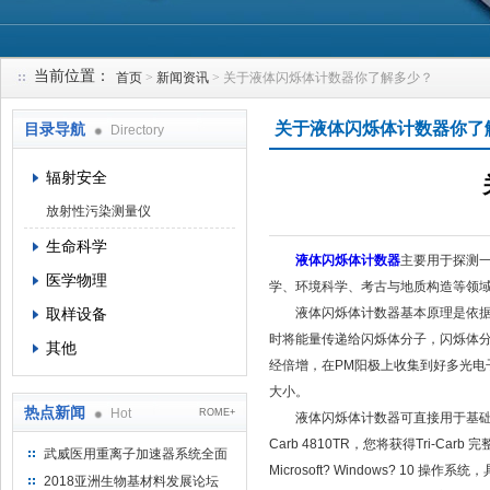
当前位置：
首页
>
新闻资讯
> 关于液体闪烁体计数器你了解多少？
上海钴景环境科技有限公司
关于液体闪烁体计数器你了
目录导航
Directory
辐射安全
放射性污染测量仪
生命科学
液体闪烁体计数器
主要用于探测
医学物理
学、环境科学、考古与地质构造等领
取样设备
液体闪烁体计数器基本原理是依据射
时将能量传递给闪烁体分子，闪烁体
其他
经倍增，在PM阳极上收集到好多光
大小。
热点新闻
Hot
ROME+
液体闪烁体计数器可直接用于基础研究和
Carb 4810TR，您将获得Tri-C
武威医用重离子加速器系统全面
Microsoft? Windows? 10 
完成检测报告 临床试验正式启动
2018亚洲生物基材料发展论坛