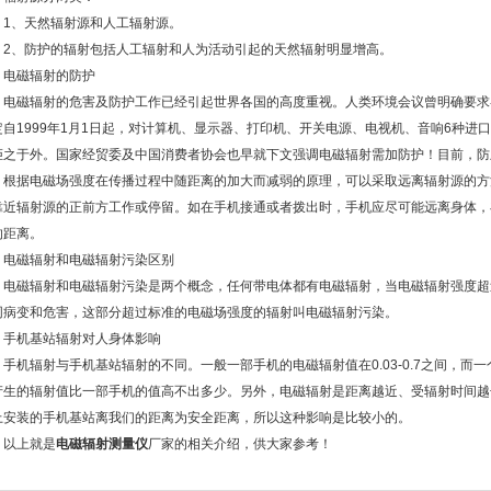
、天然辐射源和人工辐射源。
、防护的辐射包括人工辐射和人为活动引起的天然辐射明显增高。
磁辐射的防护
磁辐射的危害及防护工作已经引起世界各国的高度重视。人类环境会议曾明确要求
定自1999年1月1日起，对计算机、显示器、打印机、开关电源、电视机、音响6种进
拒之于外。国家经贸委及中国消费者协会也早就下文强调电磁辐射需加防护！目前，防
据电磁场强度在传播过程中随距离的加大而减弱的原理，可以采取远离辐射源的方
靠近辐射源的正前方工作或停留。如在手机接通或者拨出时，手机应尽可能远离身体，
的距离。
磁辐射和电磁辐射污染区别
磁辐射和电磁辐射污染是两个概念，任何带电体都有电磁辐射，当电磁辐射强度超
同病变和危害，这部分超过标准的电磁场强度的辐射叫电磁辐射污染。
机基站辐射对人身体影响
机辐射与手机基站辐射的不同。一般一部手机的电磁辐射值在0.03-0.7之间，而一
产生的辐射值比一部手机的值高不出多少。另外，电磁辐射是距离越近、受辐射时间越
上安装的手机基站离我们的距离为安全距离，所以这种影响是比较小的。
上就是
电磁辐射测量仪
厂家的相关介绍，供大家参考！