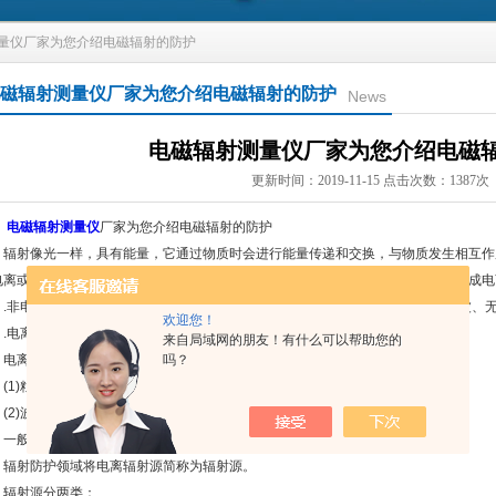
测量仪厂家为您介绍电磁辐射的防护
磁辐射测量仪厂家为您介绍电磁辐射的防护
News
电磁辐射测量仪厂家为您介绍电磁
更新时间：2019-11-15 点击次数：1387次
电磁辐射测量仪
厂家为您介绍电磁辐射的防护
射像光一样，具有能量，它通过物质时会进行能量传递和交换，与物质发生相互作
电离或激发，称为电离。通常我们依它的能量的高低或电离物质的能力，将辐射分成电
非电离辐射：指能量低无法电离物质的辐射，例如太阳光、灯光、红外线、微波、无
欢迎您！
电离辐射：指能量高能使物质发生电离作用的辐射。
来自局域网的朋友！有什么可以帮助您的
吗？
离辐射又区分为：
1)粒子辐射，如α、β、中子辐射等；
2)波的辐射，如γ辐射和X射线等。
般所谓的辐射或放射线，都是指电离辐射而言。
射防护领域将电离辐射源简称为辐射源。
射源分两类：