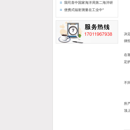
“人造太阳”指日可待
我司喜中国家海洋局第二海洋研
1
究所采购低本底液体闪烁计数器
便携式辐射测量在工业中*
2
项目
电
电
决
律
根
在
定
电
电
不
手
手
所
顶
以