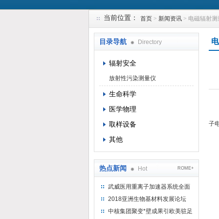
当前位置：
首页
>
新闻资讯
> 电磁辐射
上海钴景环境科技有限公司
电
目录导航
Directory
辐射安全
放射性污染测量仪
生命科学
医学物理
辐
取样设备
子
.
其他
.
电
热点新闻
Hot
ROME+
(
(
武威医用重离子加速器系统全面
一
完成检测报告 临床试验正式启动
2018亚洲生物基材料发展论坛
辐
中核集团聚变*壁成果引欧美驻足
辐