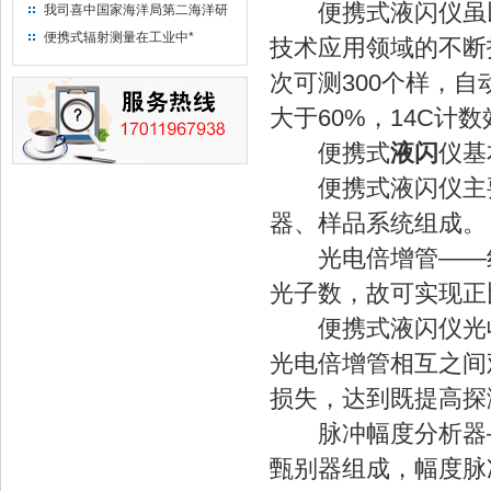
“人造太阳”指日可待
便携式液闪仪虽以
我司喜中国家海洋局第二海洋研
究所采购低本底液体闪烁计数器
便携式辐射测量在工业中*
技术应用领域的不断
项目
次可测300个样，
大于60%，14C计数
便携式
液闪
仪基
便携式液闪仪主要
器、样品系统组成。
光电倍增管——线
光子数，故可实现正
便携式液闪仪光收
光电倍增管相互之间
损失，达到既提高探
脉冲幅度分析器—
甄别器组成，幅度脉