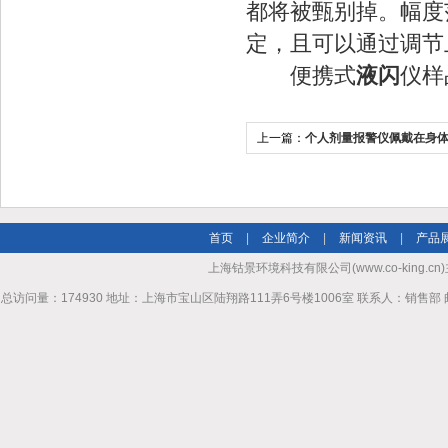
都将被甄别掉。幅度
定，且可以通过调节
便携式
液闪
仪样
上一篇：
个人剂量报警仪佩戴在身
好呢？
首页
|
企业简介
|
新闻资讯
|
产品
上海钴景环境科技有限公司(www.co-king.cn)
总访问量：174930 地址：上海市宝山区陆翔路111弄6号楼1006室 联系人：销售部 邮箱mhl