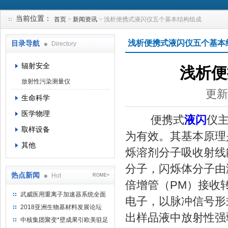
当前位置：
首页
>
新闻资讯
> 浅析便携式液闪仪五个基本结构组成
上海钴景环境科技有限公司
浅析便携式液闪仪五个基本
目录导航
Directory
辐射安全
浅析便
放射性污染测量仪
更新
生命科学
医学物理
便携式
液闪
仪
取样设备
为有效。其基本原理
其他
烁溶剂分子吸收射线
分子，闪烁体分子由
热点新闻
Hot
ROME+
倍增管（PM）接收
武威医用重离子加速器系统全面
电子，以脉冲信号形
完成检测报告 临床试验正式启动
2018亚洲生物基材料发展论坛
出样品液中放射性强
中核集团聚变*壁成果引欧美驻足