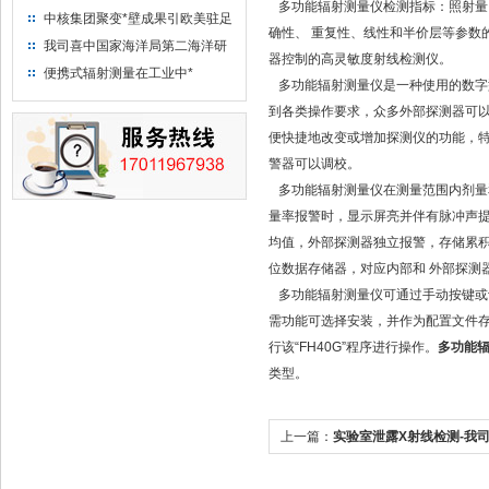
多功能辐射测量仪检测指标：照射量
中核集团聚变*壁成果引欧美驻足
确性、 重复性、线性和半价层等参数
“人造太阳”指日可待
我司喜中国家海洋局第二海洋研
器控制的高灵敏度射线检测仪。
究所采购低本底液体闪烁计数器
便携式辐射测量在工业中*
多功能辐射测量仪是一种使用的数字
项目
到各类操作要求，众多外部探测器可以
便快捷地改变或增加探测仪的功能，
警器可以调校。
多功能辐射测量仪在测量范围内剂量
量率报警时，显示屏亮并伴有脉冲声提
均值，外部探测器独立报警，存储累积
位数据存储器，对应内部和 外部探测
多功能辐射测量仪可通过手动按键或
需功能可选择安装，并作为配置文件存
行该“FH40G”程序进行操作。
多功能
类型。
上一篇：
实验室泄露X射线检测-我
TCS-1172供货