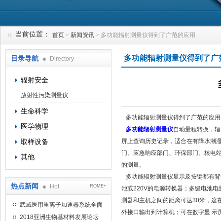
当前位置：
首页
>
新闻资讯
> 多功能辐射测量仪得到了广范的应用
上海钴景环境科技有限公司
多功能辐射测量仪得到了广
目录导航
Directory
辐射安全
放射性污染测量仪
生命科学
多功能辐射测量仪得到了广范的应用
医学物理
多功能辐射测量仪
自动量程转换，辐
取样设备
屏上查询历史记录，适合在有降水潮湿
门、应急响应部门、环保部门、核电站
其他
的测量。
多功能辐射测量仪显示及按键都有背
热点新闻
Hot
ROME+
池或220V的电源转换器；多级电池
测器和主机之间的距离可达30米，这
武威医用重离子加速器系统全面
外接口输出到计算机；可在数字显 示
完成检测报告 临床试验正式启动
2018亚洲生物基材料发展论坛