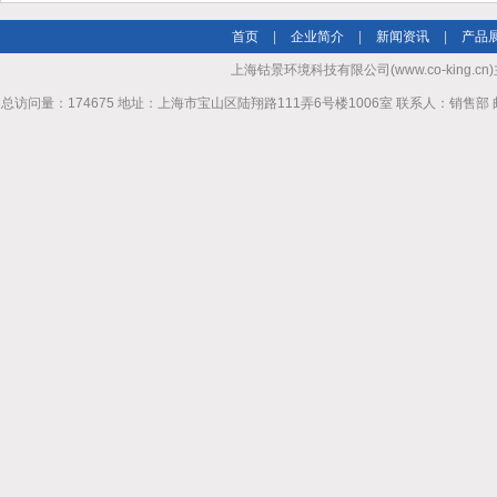
首页
|
企业简介
|
新闻资讯
|
产品
上海钴景环境科技有限公司(www.co-king.cn)
总访问量：174675 地址：上海市宝山区陆翔路111弄6号楼1006室 联系人：销售部 邮箱mhl