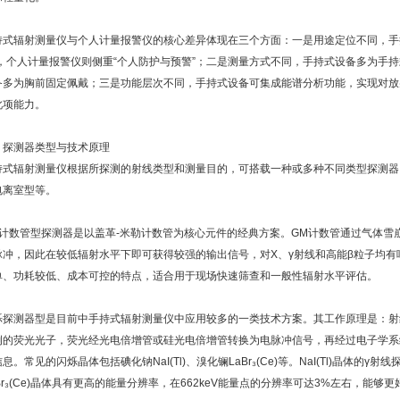
持式辐射测量仪与个人计量报警仪的核心差异体现在三个方面：一是用途定位不同，手持
”，个人计量报警仪则侧重“个人防护与预警”；二是测量方式不同，手持式设备多为手
备多为胸前固定佩戴；三是功能层次不同，手持式设备可集成能谱分析功能，实现对放
此项能力。
、探测器类型与技术原理
持式辐射测量仪根据所探测的射线类型和测量目的，可搭载一种或多种不同类型探测器
电离室型等。
M计数管型探测器是以盖革-米勒计数管为核心元件的经典方案。GM计数管通过气体雪
脉冲，因此在较低辐射水平下即可获得较强的输出信号，对X、γ射线和高能β粒子均有
单、功耗较低、成本可控的特点，适合用于现场快速筛查和一般性辐射水平评估。
烁探测器型是目前中手持式辐射测量仪中应用较多的一类技术方案。其工作原理是：射
例的荧光光子，荧光经光电倍增管或硅光电倍增管转换为电脉冲信号，再经过电子学系
息。常见的闪烁晶体包括碘化钠NaI(Tl)、溴化镧LaBr₃(Ce)等。NaI(Tl)晶体
Br₃(Ce)晶体具有更高的能量分辨率，在662keV能量点的分辨率可达3%左右，能够