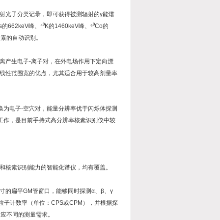
射光子分类记录，即可获得被测辐射的γ能谱
keV峰、⁴⁰K的1460keV峰、⁶⁰Co的
核素的自动识别。
离产生电子-离子对，在外电场作用下定向漂
线性范围宽的优点，尤其适合用于较高剂量率
换为电子-空穴对，能量分辨率优于闪烁体探测
下工作，是目前手持式高分辨率核素识别仪中较
和核素识别能力的智能化谱仪，均有覆盖。
的扁平GM管窗口，能够同时探测α、β、γ
β粒子计数率（单位：CPS或CPM），并根据探
适应不同的测量需求。