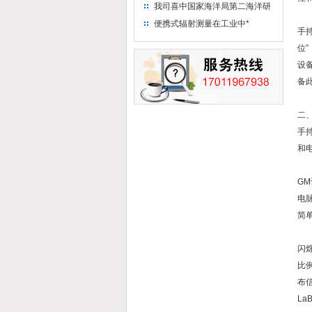
“人造太阳”指日可待
我司喜中国家海洋局第二海洋研
究所采购低本底液体闪烁计数器
便携式辐射测量在工业中*
手
项目
位
设
备
二
手
和
G
电
简
闪
比
布信
La