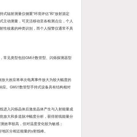
式辐射测量仪侧重“环境评估”和“放射源定
持式主动测量，可灵活移动至各检测点位，个人
射性核素的种类识别，而个人报警仪通常不具
，常见类型包括GM计数管型、闪烁探测器型
崩放大效应将单次电离事件放大为较大幅度的
响应。GM计数管型手持式设备具有结构相对
线进入闪烁晶体后激发晶体产生与入射能量成
统放大和多道脉冲幅度分析，获得射线能量分
的γ射线探测效率较高，但对温度变化较为敏感；
更好地区分相近能量的γ射线峰。