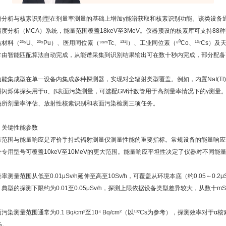
分析与核素识别型在剂量率测量的基础上增加γ能谱获取和核素识别功能。该类设备通常内置N
幅度分析（MCA）系统，能量范围覆盖18keV至3MeV。仪器预设的核素库可支持88
材料（²³⁵U、²³⁹Pu）、医用同位素（⁹⁹ᵐTc、¹³¹I）、工业同位素（⁶⁰Co、¹³⁷Cs
常由智能匹配算法自动完成，从能谱采集到识别结果输出可在数十秒内完成，部分配备
功能集成型在单一设备内集成多种探测器，实现对全辐射类型覆盖。例如，内置NaI(Tl
料闪烁体探头用于α、β表面污染测量，可选配GM计数管用于高剂量率情况下的γ测量
场所剂量率评估、放射性核素识别和表面污染检测三项任务。
、关键性能参数
量范围与能量响应是评价手持式辐射测量仪测量性能的重要指标。常规设备的能量响应范围通常
分专用型号可覆盖10keV至10MeV的更大范围。能量响应平坦性决定了仪器对不同能
率测量范围从低至0.01μSv/h延伸至高至10Sv/h，可覆盖从环境本底（约0.05～0
典型的探测下限约为0.01至0.05μSv/h，探测上限依据设备类型差异较大，从数十mS
污染测量范围通常为0.1 Bq/cm²至10⁴ Bq/cm²（以¹³⁷Cs为参考），探测效率对
%。