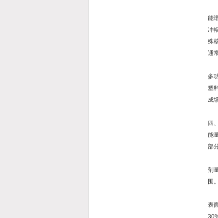
能谱
冲
殊核
通
多
塑
成
四
能
部
剂量
围。
表面
30