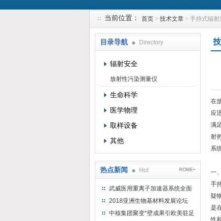
当前位置：
首页
>
技术文章
> 手持式辐
上海钴景环境科技有限公司
技
目录导航
Directory
辐射安全
放射性污染测量仪
生命科学
在
医学物理
应
取样设备
满
射
其他
系
热点新闻
Hot
ROME+
一
手
武威医用重离子加速器系统全面
疑
完成检测报告 临床试验正式启动
2018亚洲生物基材料发展论坛
是
中核集团聚变*壁成果引欧美驻足
性