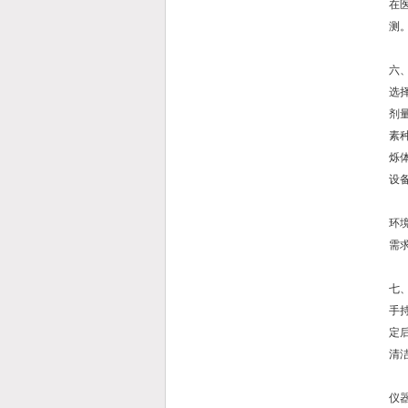
在
测
六
选
剂
素种
烁
设
环
需
七
手
定
清
仪