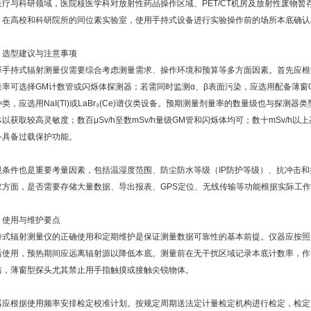
医疗与科研领域，医院核医学科对放射性药品操作区域、PET/CT机房及放射性废物
。在高校和科研院所的同位素实验室，使用手持式设备进行实验操作前的场所本底确认
、选型建议与注意事项
择手持式辐射测量仪需要综合考虑测量需求、操作环境和预算等多方面因素。首先应根
量率可选择GM计数管或闪烁体探测器；若需同时监测α、β表面污染，应选用配备薄窗
类，应选用NaI(Tl)或LaBr₃(Ce)谱仪类设备。预期测量剂量率的数量级也与探测器
体以获取较高灵敏度；数百μSv/h至数mSv/h量级GM管和闪烁体均可；数十mSv/
备具备过载保护功能。
境条件也是重要考量因素，包括温湿度范围、防尘防水等级（IP防护等级）、抗冲击
求方面，是否需要存储大量数据、导出报表、GPS定位、无线传输等功能根据实际工
、使用与维护要点
持式辐射测量仪的正确使用和定期维护是保证测量数据可靠性的基本前提。仪器应按照
后使用，预热期间应远离辐射源以降低本底。测量前在无干扰区域记录本底计数率，作
洁，薄窗型探头尤其禁止用手指触摸或接触尖锐物体。
器应根据使用频率安排检定校准计划。按规定周期送法定计量检定机构进行检定，检定