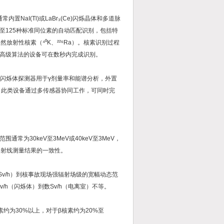
aI(Tl)或LaBr₃(Ce)闪烁晶体和多道脉
种至125种标准同位素的自动匹配识别，包括特
）及天然放射性核素（⁴⁰K、²²⁶Ra）。核素识别过程
高级算法的设备可在数秒内完成识别。
)闪烁体探测器用于γ剂量率和能谱分析，外置
。此类设备通过多传感器协同工作，可同时完
为30keV至3MeV或40keV至3MeV，
量射线测量结果的一致性。
.2μSv/h）到核事故现场强辐射场级的宽幅动态范
v/h（闪烁体）到数Sv/h（电离室）不等。
于α核素约为30%以上，对于β核素约为20%至