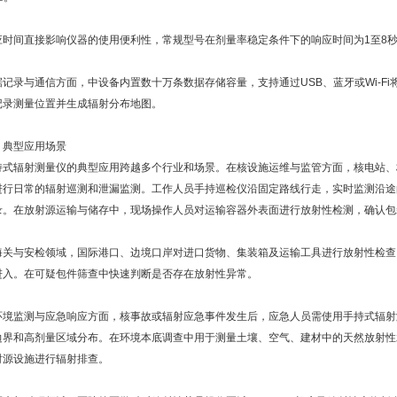
应时间直接影响仪器的使用便利性，常规型号在剂量率稳定条件下的响应时间为1至8
据记录与通信方面，中设备内置数十万条数据存储容量，支持通过USB、蓝牙或Wi-Fi
记录测量位置并生成辐射分布地图。
、典型应用场景
持式辐射测量仪的典型应用跨越多个行业和场景。在核设施运维与监管方面，核电站、
进行日常的辐射巡测和泄漏监测。工作人员手持巡检仪沿固定路线行走，实时监测沿途
录。在放射源运输与储存中，现场操作人员对运输容器外表面进行放射性检测，确认包
海关与安检领域，国际港口、边境口岸对进口货物、集装箱及运输工具进行放射性检查
进入。在可疑包件筛查中快速判断是否存在放射性异常。
环境监测与应急响应方面，核事故或辐射应急事件发生后，应急人员需使用手持式辐射
边界和高剂量区域分布。在环境本底调查中用于测量土壤、空气、建材中的天然放射性
射源设施进行辐射排查。