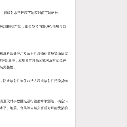
秒，低辐射水平环境下响应时间可能略长。
将检测数据导出，部分型号内置GPS模块可自
核燃料后处理厂及放射性废物处置场等场所需
的γ剂量率，发现异常升高区域时及时定位并
装完整性。
，防止放射性物质非法入境或放射性污染货物
测量仪对事故区域进行辐射水平测绘，确定污
水平。地震、台风等自然灾害后对可能受损的