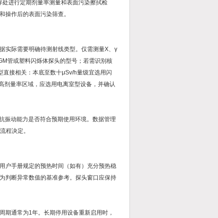
暂存处进行定期剂量率测量和表面污染擦拭检
和操作后的表面污染筛查。
据实际需要明确待测射线类型。仅需测量X、γ
GM管或塑料闪烁体探头的型号；若需识别核
类型直接相关：本底至数十μSv/h量级宜选用闪
h以上高剂量率区域，应选用电离室型设备，并确认
和抗振动能力是否符合预期使用环境。数据管理
作流程决定。
用户手册规定的预热时间（如有）充分预热稳
为判断异常数值的基准参考。探头窗口应保持
周期通常为1年。长期停用设备重新启用时，