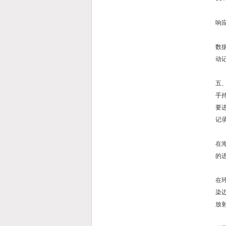
响
数
动
五
手
要
记
在
的
在
染
放