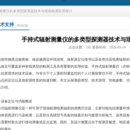
射测量仪的多类型探测器技术与现场检测应用探讨
术支持
Article
手持式辐射测量仪的多类型探测器技术与
点击次数：242 更新时间：2026-05-14
放射性物质运输查验、核设施周边环境巡查、放射源定位搜寻以及各类涉及电离辐射的
迅速且可覆盖多种射线类型的检测工具具有重要的实用价值。手持式辐射测量仪（亦称
足此类需求的技术设备。与专注于个人累积剂量监控的个人计量报警仪不同，手持式辐
热点的定位以及放射源性质的快速判断。本文从探测器类型、技术原理、性能参数、功
统介绍。
、设备定位与功能概述
持式辐射测量仪是一种可用于现场检测电离辐射的便携式仪器，主要功能包括测量环境
物体表面进行污染检测，以及部分高级型号具备的核素识别与能谱分析能力。该类设备
在需要时取出进行移动测量或定点监测。因此，其设计侧重点在于探测灵敏度、响应速
和轻量化。