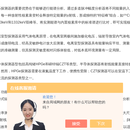
烁探测器的重要优势在于能够进行能谱分析。通过多道脉冲幅度分析器将不同能量的入
每一种放射性核素衰变时会释放特定能量的γ射线，形成独特的“特征峰”组合，如¹³⁷Cs的662
173keV和1332keV双峰等。将实测能谱与内置核素库中的标准谱进行比对，即可实现
离室型探测器采用气体电离原理，在电离室两极间施加极化电压，辐射导致室内气体电
形成微弱电流，经高灵敏静电计放大后测量。电离室型探测器具有能量响应平坦、测量
境的准确测量，但其探测灵敏度相对闪烁体较低，对低本底环境测量有一定局限。
导体探测器型包括高纯锗HPGe和碲锌镉CZT等类型。半导体探测器将射线能量直接转
。然而，HPGe探测器需要在液氮温度下工作，便携性受限；CZT探测器可以在室温
主流的探测器类型之一。
、功能层次与技术特点
欢迎您！
持式辐射测量仪的产品谱系较宽，从功能相对简单的基础型剂量率仪，到具备能谱分析
来自局域网的朋友！有什么可以帮助您的
吗？
量率测量与表面污染检测型是功能层次最为基础的类型。该类设备通常配备一块较大尺寸
X射线。在测量γ剂量率时，单位通常为μSv/h或mSv/h；在测量表面污染时，检测α、
器效率换算为表面活度密度（Bq/cm²）。通过更换不同探测面积和窗厚的探头，可以