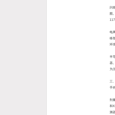
闪
图。
1
电
移
环
半
器
为
三
手
剂
和
测