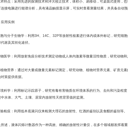
.技术特点：采用先进的探测技术和淬灭校正技术，体积小、易移动，可桌面式使用，
可连接电脑进行能谱分析，具有液晶触摸显示屏，可实时查看测量结果，并具备自动预
、应用实例
.细胞与分子生物学：利用3H、14C、32P等放射性核素进行体内或体外标记，研究
解代谢及其转化途径。
.生物医学：利用放射免疫分析技术测定动物或人体内激素等微量活性物质，研究动物
.动植物营养：通过对大量或微量元素标记测定，研究动物、植物对营养元素、矿质元
治对策提供依据。
.环境科学：利用标记示踪原子，研究有毒有害物质在环境体系的行为、去向和污染程
境中水体、大气、土壤、居室内放射性天然背景值的监测。
.检验检疫：利用低本底液闪仪来检测大理石的放射性、红酒的鉴别以及食醋的鉴别等。
上所述，液体闪烁计数器作为一种高效、精确的放射性计量仪，在多个领域都发挥着重