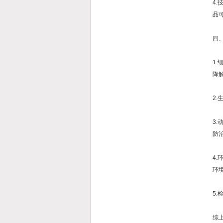
4
品
四
1
降
2
3
防
4
环
5
综