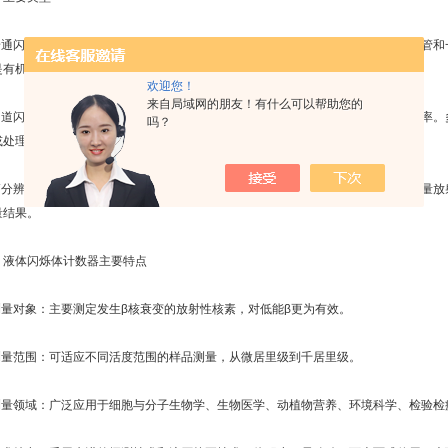
.普通闪烁计数器：最基本的液体闪烁计数器类型，由一个闪烁体池、一个光电倍增管
是有机闪烁液或无机闪烁液，用于捕获和转化放射性粒子的能量释放。
欢迎您！
来自局域网的朋友！有什么可以帮助您的
.多道闪烁计数器：与普通闪烁计数器类似，但具有更多的读数通道和更高的计数效率
吗？
或处理高计数率样品的实验。
.高分辨液闪：特殊类型的液体闪烁计数器，具有更高的能量分辨率。它通常用于测量
量结果。
、液体闪烁体计数器主要特点
.测量对象：主要测定发生β核衰变的放射性核素，对低能β更为有效。
.测量范围：可适应不同活度范围的样品测量，从微居里级到千居里级。
.测量领域：广泛应用于细胞与分子生物学、生物医学、动植物营养、环境科学、检验检