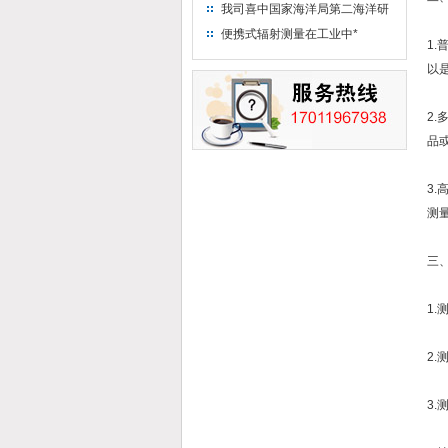
“人造太阳”指日可待
我司喜中国家海洋局第二海洋研
究所采购低本底液体闪烁计数器
便携式辐射测量在工业中*
1
项目
以
2
品
3
测
三
1
2
3