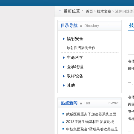
当前位置：
首页
>
技术文章
> 液体闪烁
上海钴景环境科技有限公司
技
目录导航
Directory
辐射安全
放射性污染测量仪
生命科学
液体
医学物理
射
取样设备
一
其他
液
热点新闻
Hot
ROME+
再
电
武威医用重离子加速器系统全面
出
完成检测报告 临床试验正式启动
2018亚洲生物基材料发展论坛
中核集团聚变*壁成果引欧美驻足
二