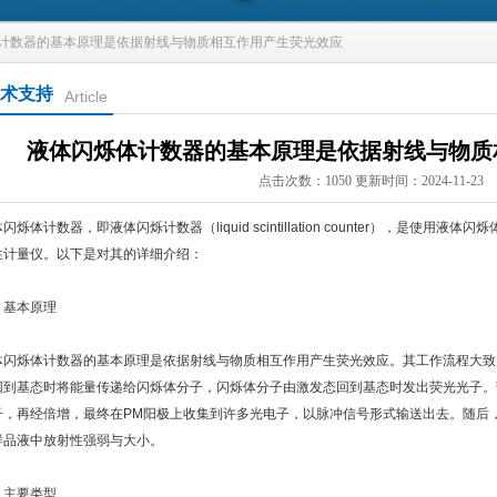
体计数器的基本原理是依据射线与物质相互作用产生荧光效应
术支持
Article
液体闪烁体计数器的基本原理是依据射线与物质
点击次数：1050 更新时间：2024-11-23
闪烁体计数器，即液体闪烁计数器（liquid scintillation counter），是使
性计量仪。以下是对其的详细介绍：
、基本原理
体闪烁体计数器的基本原理是依据射线与物质相互作用产生荧光效应。其工作流程大致
回到基态时将能量传递给闪烁体分子，闪烁体分子由激发态回到基态时发出荧光光子。
子，再经倍增，最终在PM阳极上收集到许多光电子，以脉冲信号形式输送出去。随后
样品液中放射性强弱与大小。
、主要类型