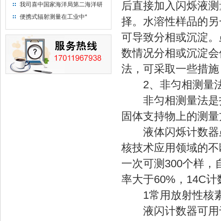
“人造太阳”指日可待
后直接加入闪烁液测
我司喜中国家海洋局第二海洋研
究所采购低本底液体闪烁计数器
便携式辐射测量在工业中*
择。水溶性样品的另
项目
可导致分相或沉淀。
数情况分相或沉淀会
法，可采取一些措施
2、非匀相测量
非匀相测量法是指
固体支持物上的测量
液体闪烁计数器虽
核技术应用领域的不
一次可测300个样
率大于60%，14C
1常用放射性核
液闪计数器可用于3H、