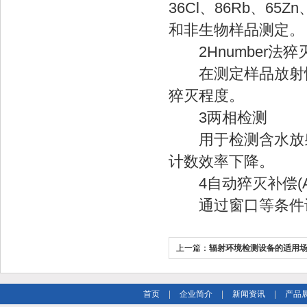
36Cl、86Rb、6
和非生物样品测定。
2Hnumber法猝
在测定样品放射性
猝灭程度。
3两相检测
用于检测含水放射
计数效率下降。
4自动猝灭补偿(A
通过窗口等条件设
上一篇：
辐射环境检测设备的适用
首页
|
企业简介
|
新闻资讯
|
产品