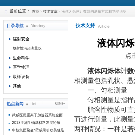
当前位置：
首页
>
技术文章
> 液体闪烁体计数器的测量方式和功能说明
上海钴景环境科技有限公司
技术支持
目录导航
Directory
Article
辐射安全
液体闪烁
放射性污染测量仪
点击
生命科学
医学物理
液体闪烁体计数
取样设备
相测量包括乳状、悬
其他
一、匀相测量
匀相测量是指样品
热点新闻
Hot
ROME+
脂溶性物质可直接
武威医用重离子加速器系统全面
而进行测量，此测量
完成检测报告 临床试验正式启动
2018亚洲生物基材料发展论坛
两种情况：一种是若
中核集团聚变*壁成果引欧美驻足