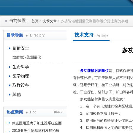
当前位置：
首页
>
技术文章
> 多功能辐射测量仪测量和维护要注意的事项
上海钴景环境科技有限公司
技术支持
目录导航
Directory
Article
辐射安全
多
放射性污染测量仪
生命科学
多功能辐射测量仪
是手持式仪表可
医学物理
有伸缩长杆，可用于测量人员不易到达
取样设备
级，适用于环保、核工业场所，对放
检、工业探伤、辐射加工、矿山等各
其他
多功能辐射测量仪测量注意：
1、在一个有代表性的检测区域测
热点新闻
Hot
ROME+
2、定期检验本底计数率；
3、使用适当的检验源证明仪器工作
武威医用重离子加速器系统全面
4、探测器和表面之间的距离要保
完成检测报告 临床试验正式启动
2018亚洲生物基材料发展论坛