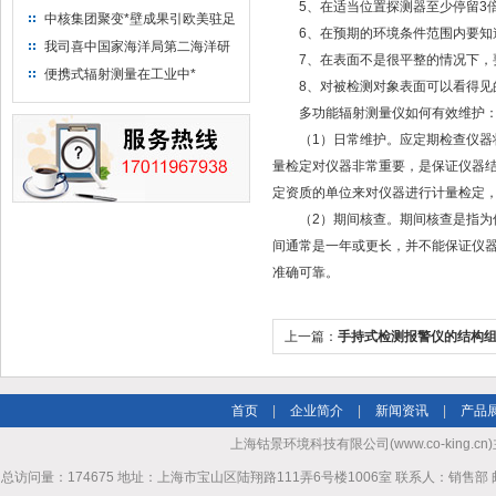
5、在适当位置探测器至少停留3倍
中核集团聚变*壁成果引欧美驻足
6、在预期的环境条件范围内要知
“人造太阳”指日可待
我司喜中国家海洋局第二海洋研
7、在表面不是很平整的情况下，要
究所采购低本底液体闪烁计数器
便携式辐射测量在工业中*
8、对被检测对象表面可以看得见的
项目
多功能辐射测量仪如何有效维护
（1）日常维护。应定期检查仪器状
量检定对仪器非常重要，是保证仪器
定资质的单位来对仪器进行计量检定
（2）期间核查。期间核查是指为保
间通常是一年或更长，并不能保证仪
准确可靠。
上一篇：
手持式检测报警仪的结构
吧
首页
|
企业简介
|
新闻资讯
|
产品
上海钴景环境科技有限公司(www.co-king.cn)
总访问量：174675 地址：上海市宝山区陆翔路111弄6号楼1006室 联系人：销售部 邮箱mhl