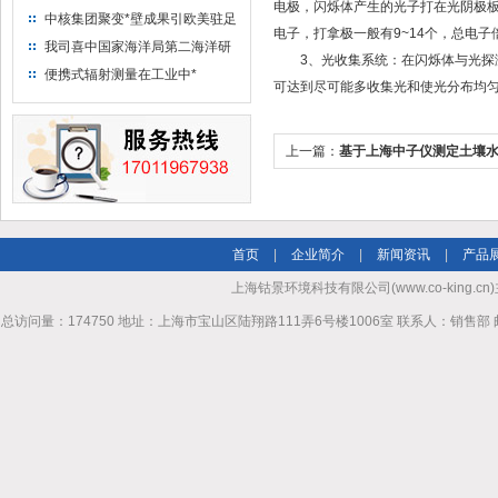
电极，闪烁体产生的光子打在光阴极板
中核集团聚变*壁成果引欧美驻足
电子，打拿极一般有9~14个，总电
“人造太阳”指日可待
我司喜中国家海洋局第二海洋研
3、光收集系统：在闪烁体与光探测
究所采购低本底液体闪烁计数器
便携式辐射测量在工业中*
可达到尽可能多收集光和使光分布均匀
项目
上一篇：
基于上海中子仪测定土壤
方法
首页
|
企业简介
|
新闻资讯
|
产品
上海钴景环境科技有限公司(www.co-king.cn)
总访问量：174750 地址：上海市宝山区陆翔路111弄6号楼1006室 联系人：销售部 邮箱mhl