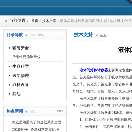
当前位置：
首页
>
技术文章
> 液体闪烁体计数器的应用领域和结构组成介绍
上海钴景环境科技有限公司
技术支持
目录导航
Directory
Article
辐射安全
液体
放射性污染测量仪
生命科学
液体闪烁体计数器
主要测定发生
医学物理
应。首先是闪烁溶剂分子吸收射线能
取样设备
光光子。荧光光子被光电倍增管(PM
号符合、放大、分析、显示，表示出
其他
液体闪烁体计数器主要用于探测一些
学、环境科学、考古与地质构造等领
热点新闻
Hot
ROME+
液体闪烁体计数器由闪烁体、光收
1、闪烁体：受到射线照射时能够发
武威医用重离子加速器系统全面
2、光电器件：又称光探测器，利用
完成检测报告 临床试验正式启动
2018亚洲生物基材料发展论坛