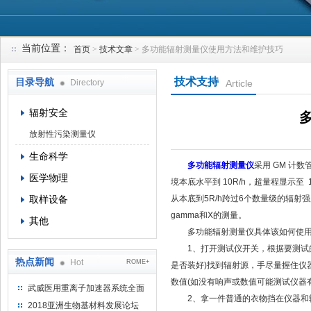
当前位置：
首页
>
技术文章
> 多功能辐射测量仪使用方法和维护技巧
上海钴景环境科技有限公司
技术支持
目录导航
Directory
Article
辐射安全
放射性污染测量仪
生命科学
多功能辐射测量仪
采用 GM 计
医学物理
境本底水平到 10R/h，超量程显示至
取样设备
从本底到5R/h跨过6个数量级的辐射
gamma和X的测量。
其他
多功能辐射测量仪具体该如何使用
1、打开测试仪开关，根据要测试的辐
热点新闻
Hot
ROME+
是否装好)找到辐射源，手尽量握住仪
数值(如没有响声或数值可能测试仪器
武威医用重离子加速器系统全面
2、拿一件普通的衣物挡在仪器和辐
完成检测报告 临床试验正式启动
2018亚洲生物基材料发展论坛