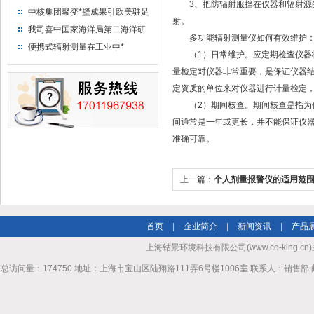
3、把防辐射服挡在仪器和辐射源的中
中核集团聚变*壁成果引欧美驻足
射。
“人造太阳”指日可待
我司喜中国家海洋局第二海洋研
多功能辐射测量仪如何有效维护
究所采购低本底液体闪烁计数器
便携式辐射测量在工业中*
（1）日常维护。应定期检查仪器状
项目
量检定对仪器非常重要，是保证仪器
定资质的单位来对仪器进行计量检定
（2）期间核查。期间核查是指为保
间通常是一年或更长，并不能保证仪
准确可靠。
上一篇：
个人剂量报警仪的适用范
首页
|
企业简介
|
新闻资讯
|
产品
上海钴景环境科技有限公司(www.co-king.cn)
总访问量：174750 地址：上海市宝山区陆翔路111弄6号楼1006室 联系人：销售部 邮箱mhl