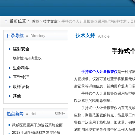
当前位置：
首页
>
技术文章
> 手持式个人计量报警仪采用新型探测技术，灵
上海钴景环境科技有限公司
技术支持
目录导航
Directory
Article
辐射安全
手持式
放射性污染测量仪
生命科学
手持式个人计量报警仪
是一种探
医学物理
方便携带。仪器可通过蓝牙将数据无线
取样设备
射记录等详细信息，辅助用户监测日
手持式个人计量报警仪采用新型探测
其他
以及累积的辐射总剂量。
手持式个人计量报警仪内置高灵敏度
热点新闻
Hot
ROME+
应快，测量范围宽的特点，能显示工
警仪广泛应用于核电站、加速器、钢铁
武威医用重离子加速器系统全面
施周围环境监测等领域中的工作人员
完成检测报告 临床试验正式启动
2018亚洲生物基材料发展论坛