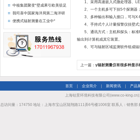
1、采用高速嵌入式微处理器、LE
中核集团聚变*壁成果引欧美驻足
2、一个主机多可下挂5个探测器；
“人造太阳”指日可待
我司喜中国家海洋局第二海洋研
3、多种输出和输入接口，可与X-R
究所采购低本底液体闪烁计数器
便携式辐射测量在工业中*
4、手持式个人计量报警仪挂壁式
项目
5、通讯方式：主机和探头：标准RS4
输出到计算机或其它装置。
6、可与辐射区域监测软件组成辐
上一篇：
γ辐射测量仪有很多种显示
首页
|
企业简介
|
新闻资讯
|
产品
上海钴景环境科技有限公司(www.co-king.cn)
总访问量：174750 地址：上海市宝山区陆翔路111弄6号楼1006室 联系人：销售部 邮箱mhl