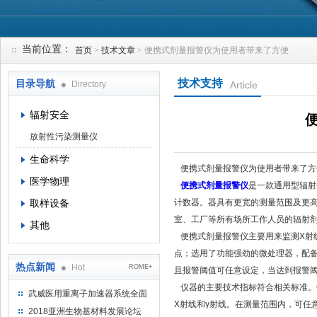
当前位置：
首页
>
技术文章
> 便携式剂量报警仪为使用者带来了方便
上海钴景环境科技有限公司
技术支持
目录导航
Directory
Article
辐射安全
放射性污染测量仪
生命科学
便携式剂量报警仪为使用者带来了
医学物理
便携式剂量报警仪
是一款通用型辐射
取样设备
计数器。器具有更宽的测量范围及更高
室、工厂等所有场所工作人员的辐射
其他
便携式剂量报警仪主要用来监测X射线
点；选用了功能强劲的微处理器，配备
热点新闻
Hot
ROME+
且报警阈值可任意设定，当达到报警
仪器的主要技术指标符合相关标准。
武威医用重离子加速器系统全面
X射线和γ射线。在测量范围内，可任
完成检测报告 临床试验正式启动
2018亚洲生物基材料发展论坛