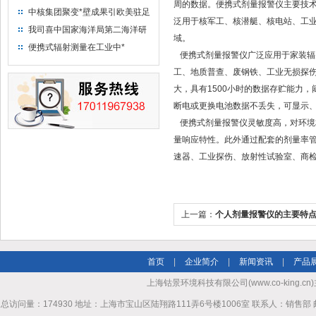
周的数据。便携式剂量报警仪主要技
中核集团聚变*壁成果引欧美驻足
泛用于核军工、核潜艇、核电站、工
“人造太阳”指日可待
我司喜中国家海洋局第二海洋研
域。
究所采购低本底液体闪烁计数器
便携式辐射测量在工业中*
便携式剂量报警仪广泛应用于家装辐
项目
工、地质普查、废钢铁、工业无损探
大，具有1500小时的数据存贮能力
断电或更换电池数据不丢失，可显示
便携式剂量报警仪灵敏度高，对环境
量响应特性。此外通过配套的剂量率
速器、工业探伤、放射性试验室、商
上一篇：
个人剂量报警仪的主要特
首页
|
企业简介
|
新闻资讯
|
产品
上海钴景环境科技有限公司(www.co-king.cn)
总访问量：174930 地址：上海市宝山区陆翔路111弄6号楼1006室 联系人：销售部 邮箱mhl